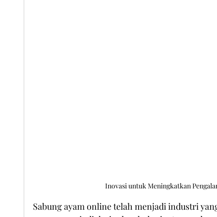
Inovasi untuk Meningkatkan Pengal
Sabung ayam online telah menjadi industri yan