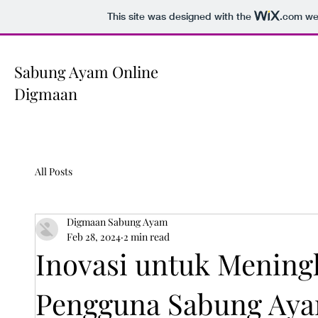
This site was designed with the
.com
web
Sabung Ayam Online
Digmaan
All Posts
Digmaan Sabung Ayam
Feb 28, 2024
2 min read
Inovasi untuk Menin
Pengguna Sabung Aya