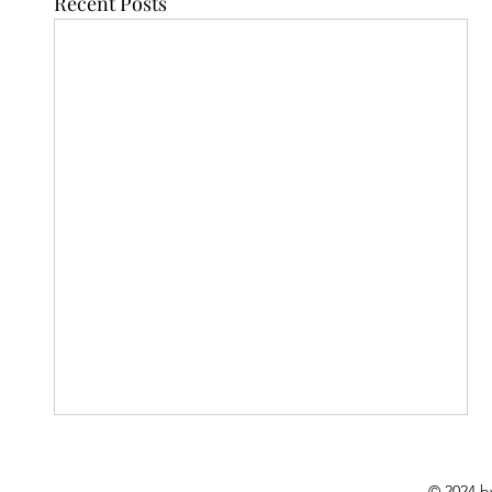
Recent Posts
© 2024 b