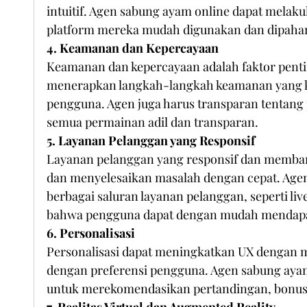
intuitif. Agen sabung ayam online dapat mela
platform mereka mudah digunakan dan dipaha
4. Keamanan dan Kepercayaan
Keamanan dan kepercayaan adalah faktor penti
menerapkan langkah-langkah keamanan yang ku
pengguna. Agen juga harus transparan tentan
semua permainan adil dan transparan.
5. Layanan Pelanggan yang Responsif
Layanan pelanggan yang responsif dan memba
dan menyelesaikan masalah dengan cepat. Age
berbagai saluran layanan pelanggan, seperti liv
bahwa pengguna dapat dengan mudah mendapa
6. Personalisasi
Personalisasi dapat meningkatkan UX dengan 
dengan preferensi pengguna. Agen sabung aya
untuk merekomendasikan pertandingan, bonus, 